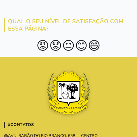
QUAL O SEU NÍVEL DE SATISFAÇÃO COM
ESSA PÁGINA?
😡
😟
😐
😊
😄
CONTATOS
AVN. BARÃO DO RIO BRANCO, 658 — CENTRO