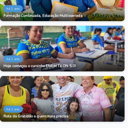
há 1 ano
Formação Continuada, Educação Multisseriada
há 1 ano
Hoje começou o cursinho ENEM Tá ON 5.0!
há 1 ano
Rota da Gratidão a quem mais precisa