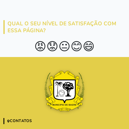
QUAL O SEU NÍVEL DE SATISFAÇÃO COM
ESSA PÁGINA?
😡
😟
😐
😊
😄
CONTATOS