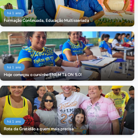
há 1 ano
Formação Continuada, Educação Multisseriada
há 1 ano
Hoje começou o cursinho ENEM Tá ON 5.0!
há 1 ano
Rota da Gratidão a quem mais precisa